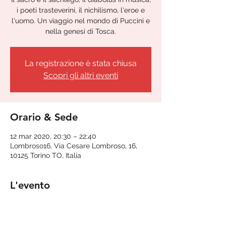
i poeti trasteverini, il nichilismo, l'eroe e
l'uomo. Un viaggio nel mondo di Puccini e
nella genesi di Tosca.
La registrazione è stata chiusa
Scopri gli altri eventi
Orario & Sede
12 mar 2020, 20:30 – 22:40
Lombroso16, Via Cesare Lombroso, 16,
10125 Torino TO, Italia
L'evento
Il sacro e il sacrilego, il diabolus in musica,
i poeti trasteverini, il nichilismo, l'eroe e
l'uomo. Un viaggio nel mondo di Puccini e