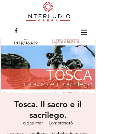
Tosca. Il sacro e il
sacrilego.
gio 12 mar
  |  
Lombroso16
Il sacro e il sacrilego, il diabolus in musica,